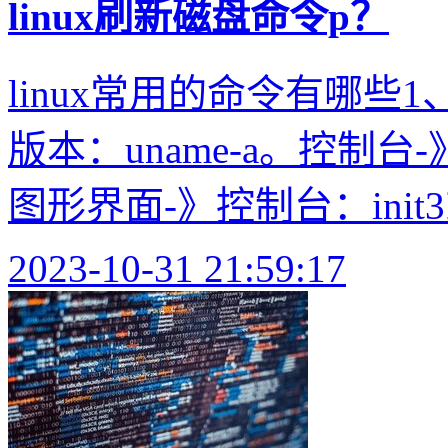
linux刷新磁盘命令p？
linux常用的命令有哪些1
版本：uname-a。控制台-》
图形界面-》控制台：init3
2023-10-31 21:59:17